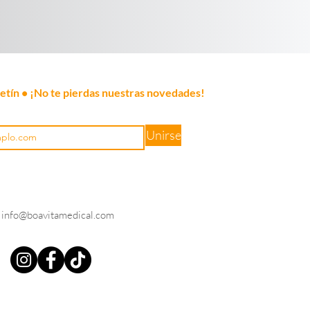
letín • ¡No te pierdas nuestras novedades!
Unirse
info@boavitamedical.com