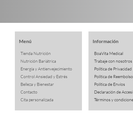
Menú
Información
Tienda Nutrición
BoaVita Medical
Nutrición Bariátrica
Trabaje con nosotros
Energía y Antienvejecimiento
Política de Privacidad
Control Ansiedad y Estrés
Política de Reembolso
Belleza y Bienestar
Política de Envíos
Contacto
Declaración de Accesi
Cita personalizada
​Términos y condicion