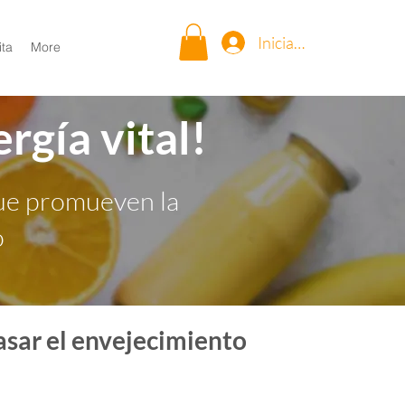
Iniciar sesión
ita
More
ergía vital!
ue promueven la
o
asar el envejecimiento