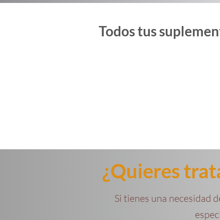
Todos tus suplement
¿Quieres trat
Si tienes una necesidad d
espec